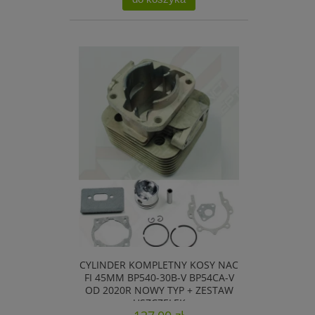
CYLINDER KOMPLETNY KOSY NAC
FI 45MM BP540-30B-V BP54CA-V
OD 2020R NOWY TYP + ZESTAW
USZCZELEK