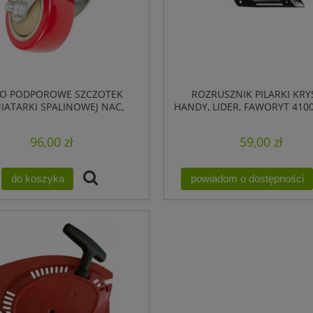
O PODPOROWE SZCZOTEK
ROZRUSZNIK PILARKI KRY
IATARKI SPALINOWEJ NAC,
HANDY, LIDER, FAWORYT 410
KRYSIAK
RG4100-14A RG4114QT-14 R
A4
96,00 zł
59,00 zł
do koszyka
powiadom o dostępności