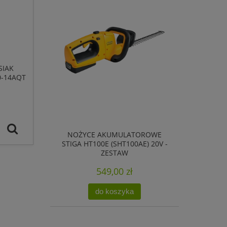
SIAK
0-14AQT
G4114-
NOŻYCE AKUMULATOROWE
STIGA HT100E (SHT100AE) 20V -
ZESTAW
549,00 zł
do koszyka