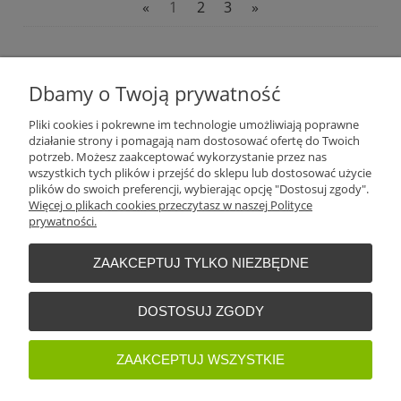
«
1
2
3
»
Plantago Ogród
ul. Warszawska 281
Dbamy o Twoją prywatność
26-110
Skarżysko-Kamienna
NIP:
6631612046
Pliki cookies i pokrewne im technologie umożliwiają poprawne
Tel.:
+48 509 457 733
działanie strony i pomagają nam dostosować ofertę do Twoich
E-mail:
plantago@plantago.pl
potrzeb. Możesz zaakceptować wykorzystanie przez nas
wszystkich tych plików i przejść do sklepu lub dostosować użycie
Pomoc
plików do swoich preferencji, wybierając opcję "Dostosuj zgody".
Więcej o plikach cookies przeczytasz w naszej Polityce
prywatności.
Moje konto
ZAAKCEPTUJ TYLKO NIEZBĘDNE
Płatności i dostawa
DOSTOSUJ ZGODY
Informacje
ZAAKCEPTUJ WSZYSTKIE
O nas