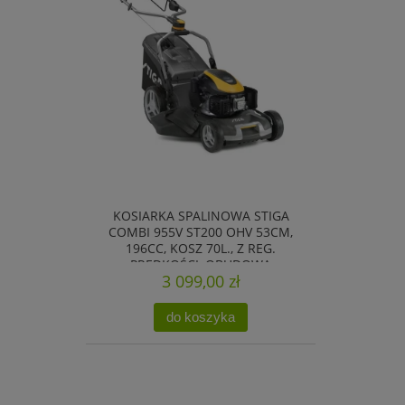
KOSIARKA SPALINOWA STIGA
COMBI 955V ST200 OHV 53CM,
196CC, KOSZ 70L., Z REG.
PRĘDKOŚCI, OBUDOWA
3 099,00 zł
GALWANIZOWANA
do koszyka