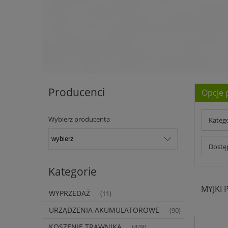
Producenci
Opcje 
Wybierz producenta
Kateg
Dostęp
Kategorie
MYJKI
WYPRZEDAŻ
(11)
URZĄDZENIA AKUMULATOROWE
(90)
KOSZENIE TRAWNIKA
(448)