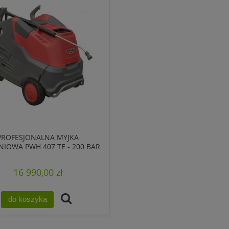
PROFESJONALNA MYJKA
NIOWA PWH 407 TE - 200 BAR
AX - NA GORĄCĄ WODĘ
16 990,00 zł
do koszyka