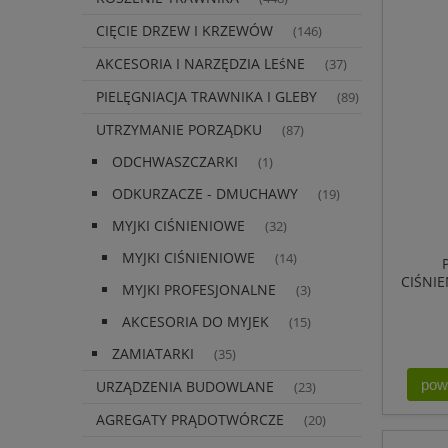
CIĘCIE DRZEW I KRZEWÓW
(146)
AKCESORIA I NARZĘDZIA LEśNE
(37)
PIELĘGNIACJA TRAWNIKA I GLEBY
(89)
UTRZYMANIE PORZĄDKU
(87)
ODCHWASZCZARKI
(1)
ODKURZACZE - DMUCHAWY
(19)
MYJKI CIŚNIENIOWE
(32)
MYJKI CIŚNIENIOWE
(14)
CIŚNIE
MYJKI PROFESJONALNE
(3)
AKCESORIA DO MYJEK
(15)
ZAMIATARKI
(35)
pow
URZĄDZENIA BUDOWLANE
(23)
AGREGATY PRĄDOTWÓRCZE
(20)