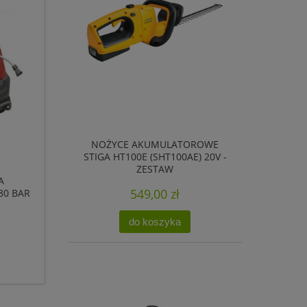
NOŻYCE AKUMULATOROWE
STIGA HT100E (SHT100AE) 20V -
ZESTAW
A
549,00 zł
80 BAR
DĘ
do koszyka