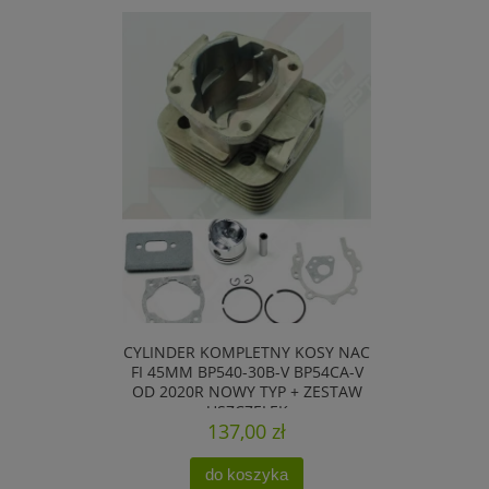
CYLINDER KOMPLETNY KOSY NAC
FI 45MM BP540-30B-V BP54CA-V
OD 2020R NOWY TYP + ZESTAW
USZCZELEK
137,00 zł
do koszyka