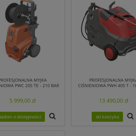
PROFESJONALNA MYJKA
PROFESJONALNA MYJK
NIOWA PWC 205 TE - 210 BAR
CIŚNIENIOWA PWH 405 T - 1
MAX
MAX - NA GORĄCĄ WO
5 999,00 zł
13 490,00 zł
iadom o dostępności
do koszyka