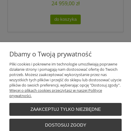
24 959,00 zł
do koszyka
Plantago Ogród
ul. Warszawska 281
Dbamy o Twoją prywatność
26-110
Skarżysko-Kamienna
NIP:
6631612046
Pliki cookies i pokrewne im technologie umożliwiają poprawne
Tel.:
+48 509 457 733
działanie strony i pomagają nam dostosować ofertę do Twoich
E-mail:
plantago@plantago.pl
potrzeb. Możesz zaakceptować wykorzystanie przez nas
wszystkich tych plików i przejść do sklepu lub dostosować użycie
Pomoc
plików do swoich preferencji, wybierając opcję "Dostosuj zgody".
Więcej o plikach cookies przeczytasz w naszej Polityce
prywatności.
Moje konto
ZAAKCEPTUJ TYLKO NIEZBĘDNE
Płatności i dostawa
DOSTOSUJ ZGODY
Informacje