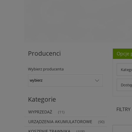
Producenci
Opcje 
Wybierz producenta
Kateg
Dostęp
Kategorie
FILTRY
WYPRZEDAŻ
(11)
URZĄDZENIA AKUMULATOROWE
(90)
KOSZENIE TRAWNIKA
(448)