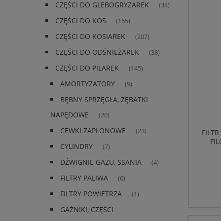
CZĘŚCI DO GLEBOGRYZAREK
(34)
CZĘŚCI DO KOS
(165)
CZĘŚCI DO KOSIAREK
(207)
CZĘŚCI DO ODŚNIEŻAREK
(38)
CZĘŚCI DO PILAREK
(145)
AMORTYZATORY
(9)
BĘBNY SPRZĘGŁA, ZĘBATKI
NAPĘDOWE
(20)
CEWKI ZAPŁONOWE
(23)
FILTR
FI
CYLINDRY
(7)
DŹWIGNIE GAZU, SSANIA
(4)
FILTRY PALIWA
(6)
FILTRY POWIETRZA
(1)
GAŹNIKI, CZĘŚCI