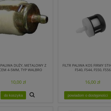
R PALIWA DUŻY, METALOWY Z
FILTR PALIWA KOS FIRMY STIH
LCEM 4-5MM, TYP WALBRO
FS40, FS44, FS50, FS56
10,00 zł
16,00 zł
do koszyka
powiadom o dostępności