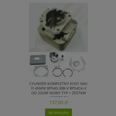
CYLINDER KOMPLETNY KOSY NAC
FI 45MM BP540-30B-V BP54CA-V
OD 2020R NOWY TYP + ZESTAW
USZCZELEK
137,00 zł
do koszyka