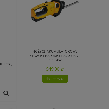
NOŻYCE AKUMULATOROWE
STIGA HT100E (SHT100AE) 20V -
ZESTAW
L FS36,
549,00 zł
do koszyka