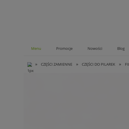
Menu
Promocje
Nowości
Blog
»
»
»
CZĘŚCI ZAMIENNE
CZĘŚCI DO PILAREK
FI