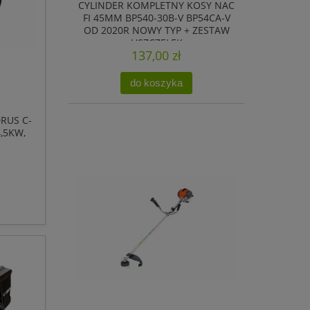
CYLINDER KOMPLETNY KOSY NAC
FI 45MM BP540-30B-V BP54CA-V
OD 2020R NOWY TYP + ZESTAW
USZCZELEK
137,00 zł
do koszyka
RUS C-
,5KW,
IA