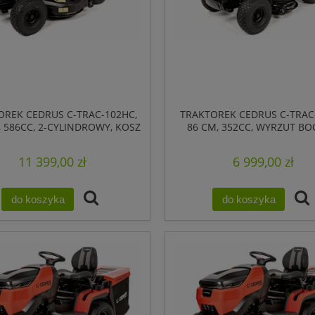
OREK CEDRUS C-TRAC-102HC,
TRAKTOREK CEDRUS C-TRAC
, 586CC, 2-CYLINDROWY, KOSZ
86 CM, 352CC, WYRZUT BO
5L., PRZEKŁADNIA HYDRO
PRZEKŁADNIA MANUAL
11 399,00 zł
6 999,00 zł
do koszyka
do koszyka