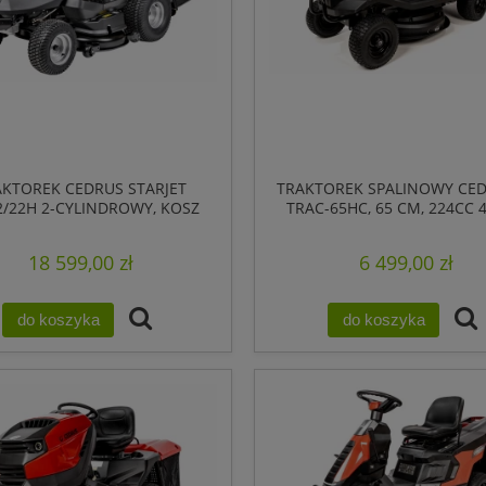
AKTOREK CEDRUS STARJET
TRAKTOREK SPALINOWY CED
2/22H 2-CYLINDROWY, KOSZ
TRAC-65HC, 65 CM, 224CC 4
320L.
KOSZ 150L., PRZEKŁADN
HYDROSTATYCZNA
18 599,00 zł
6 499,00 zł
do koszyka
do koszyka