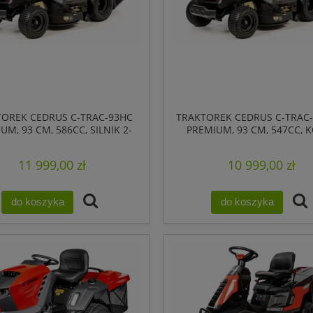
OREK CEDRUS C-TRAC-93HC
TRAKTOREK CEDRUS C-TRAC-
UM, 93 CM, 586CC, SILNIK 2-
PREMIUM, 93 CM, 547CC, 
YLINDROWY, KOSZ 280L.,
280L., PRZEKŁADNIA HY
PRZEKŁADNIA HYDRO
11 999,00 zł
10 999,00 zł
do koszyka
do koszyka