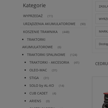
Kategorie
ZASILA
WYPRZEDAŻ
(11)
WYRZU
URZĄDZENIA AKUMULATOROWE
(90)
MARKA
KOSZENIE TRAWNIKA
(448)
TRAKTORKI
Dostęp
AKUMULATOROWE
(6)
TRAKTORKI SPALINOWE
(124)
TRAKTORKI - AKCESORIA
(41)
CEDRU
OLEO-MAC
(31)
STIGA
(31)
SOLO by AL-KO
(14)
CUB CADET
(4)
ARIENS
(0)