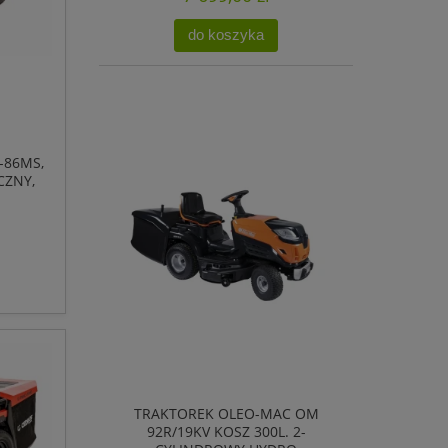
do koszyka
-86MS,
CZNY,
NA
TRAKTOREK OLEO-MAC OM
92R/19KV KOSZ 300L. 2-