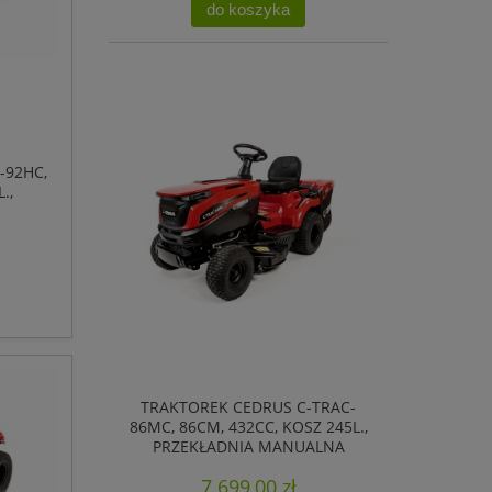
do koszyka
-92HC,
.,
TRAKTOREK CEDRUS C-TRAC-
86MC, 86CM, 432CC, KOSZ 245L.,
PRZEKŁADNIA MANUALNA
7 699,00 zł