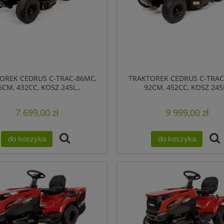
OREK CEDRUS C-TRAC-86MC,
TRAKTOREK CEDRUS C-TRAC
6CM, 432CC, KOSZ 245L.,
92CM, 452CC, KOSZ 245L
RZEKŁADNIA MANUALNA
PRZEKŁADNIA HYDRO
7 699,00 zł
9 999,00 zł
do koszyka
do koszyka