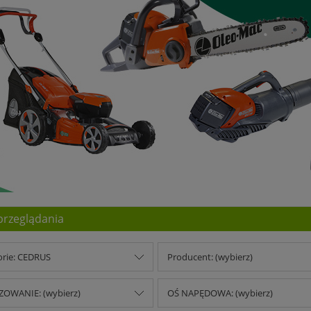
przeglądania
orie: CEDRUS
Producent: (wybierz)
OWANIE: (wybierz)
OŚ NAPĘDOWA: (wybierz)