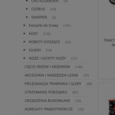
CASTELGARDEN
(4)
CEDRUS
(10)
SNAPPER
(2)
Kosiarki do trawy
(141)
KOSY
(133)
TRAKT
ROBOTY KOSZĄCE
(23)
8
P
SILNIKI
(14)
NOŻE I UCHYTY NOŻY
(27)
CIĘCIE DRZEW I KRZEWÓW
(146)
AKCESORIA I NARZĘDZIA LEśNE
(37)
PIELĘGNIACJA TRAWNIKA I GLEBY
(89)
UTRZYMANIE PORZĄDKU
(87)
URZĄDZENIA BUDOWLANE
(23)
AGREGATY PRĄDOTWÓRCZE
(20)