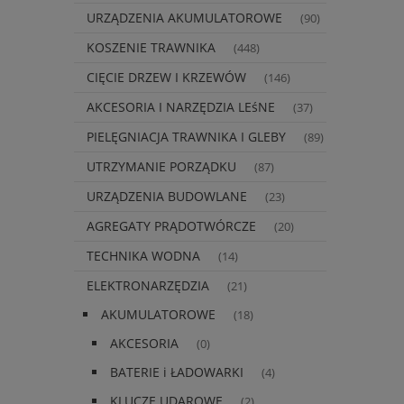
URZĄDZENIA AKUMULATOROWE
(90)
KOSZENIE TRAWNIKA
(448)
CIĘCIE DRZEW I KRZEWÓW
(146)
AKCESORIA I NARZĘDZIA LEśNE
(37)
PIELĘGNIACJA TRAWNIKA I GLEBY
(89)
UTRZYMANIE PORZĄDKU
(87)
URZĄDZENIA BUDOWLANE
(23)
AGREGATY PRĄDOTWÓRCZE
(20)
TECHNIKA WODNA
(14)
ELEKTRONARZĘDZIA
(21)
AKUMULATOROWE
(18)
AKCESORIA
(0)
BATERIE i ŁADOWARKI
(4)
KLUCZE UDAROWE
(2)