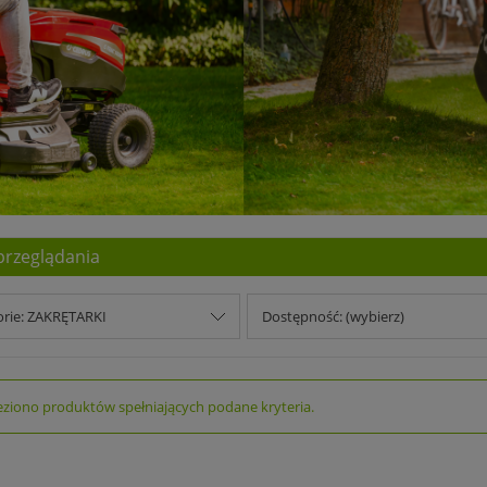
przeglądania
orie: ZAKRĘTARKI
Dostępność: (wybierz)
eziono produktów spełniających podane kryteria.