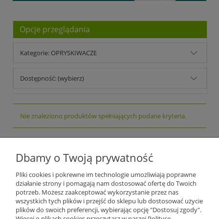
Opcje przeglądania
Kategorie: OPRYSKIWACZE
Dostępność: (wybierz)
Nie znaleziono produktów spełniających podane kryteria.
Plantago Ogród
ul. Warszawska 281
Dbamy o Twoją prywatność
26-110
Skarżysko-Kamienna
NIP:
6631612046
Pliki cookies i pokrewne im technologie umożliwiają poprawne
Tel.:
+48 509 457 733
działanie strony i pomagają nam dostosować ofertę do Twoich
E-mail:
plantago@plantago.pl
potrzeb. Możesz zaakceptować wykorzystanie przez nas
wszystkich tych plików i przejść do sklepu lub dostosować użycie
Pomoc
plików do swoich preferencji, wybierając opcję "Dostosuj zgody".
Więcej o plikach cookies przeczytasz w naszej Polityce