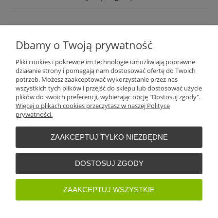
Plantago Ogród
ul. Warszawska 281
Dbamy o Twoją prywatność
26-110
Skarżysko-Kamienna
NIP:
6631612046
Pliki cookies i pokrewne im technologie umożliwiają poprawne
Tel.:
+48 509 457 733
działanie strony i pomagają nam dostosować ofertę do Twoich
E-mail:
plantago@plantago.pl
potrzeb. Możesz zaakceptować wykorzystanie przez nas
wszystkich tych plików i przejść do sklepu lub dostosować użycie
Pomoc
plików do swoich preferencji, wybierając opcję "Dostosuj zgody".
Więcej o plikach cookies przeczytasz w naszej Polityce
prywatności.
Moje konto
ZAAKCEPTUJ TYLKO NIEZBĘDNE
Płatności i dostawa
DOSTOSUJ ZGODY
Informacje
ZAAKCEPTUJ WSZYSTKIE
O nas