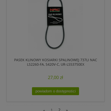
PASEK KLINOWY KOSIARKI SPALINOWEJ 737LI NAC
LS2260-FA, S420V-C, UR-LS53750EX
27,00 zł
powiadom o dostępności
«
1
2
»