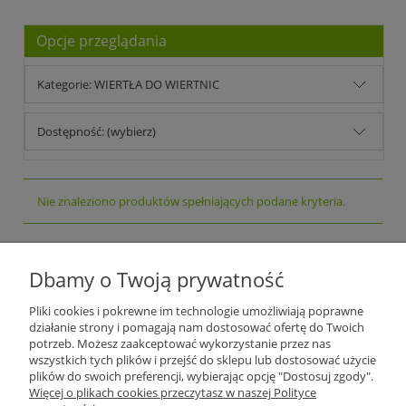
Opcje przeglądania
Kategorie: WIERTŁA DO WIERTNIC
Dostępność: (wybierz)
Nie znaleziono produktów spełniających podane kryteria.
Plantago Ogród
ul. Warszawska 281
Dbamy o Twoją prywatność
26-110
Skarżysko-Kamienna
NIP:
6631612046
Pliki cookies i pokrewne im technologie umożliwiają poprawne
Tel.:
+48 509 457 733
działanie strony i pomagają nam dostosować ofertę do Twoich
E-mail:
plantago@plantago.pl
potrzeb. Możesz zaakceptować wykorzystanie przez nas
wszystkich tych plików i przejść do sklepu lub dostosować użycie
Pomoc
plików do swoich preferencji, wybierając opcję "Dostosuj zgody".
Więcej o plikach cookies przeczytasz w naszej Polityce