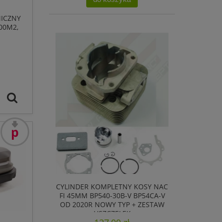
ICZNY
00M2,
promocja
CYLINDER KOMPLETNY KOSY NAC
FI 45MM BP540-30B-V BP54CA-V
OD 2020R NOWY TYP + ZESTAW
USZCZELEK