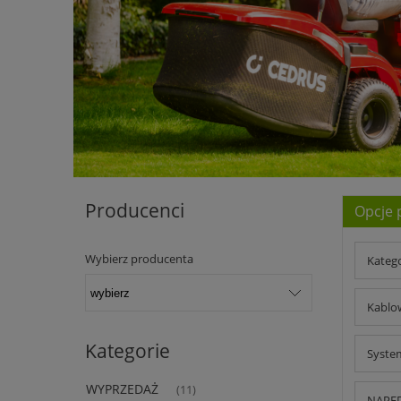
Producenci
Opcje 
Wybierz producenta
Kateg
Kablow
Kategorie
System
WYPRZEDAŻ
(11)
NAPED