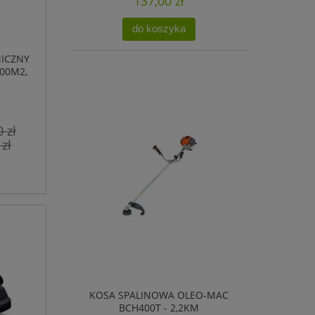
137,00 zł
do koszyka
ICZNY
000M2,
 zł
 zł
KOSA SPALINOWA OLEO-MAC
BCH400T - 2,2KM