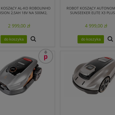
 KOSZĄCY AL-KO ROBOLINHO
ROBOT KOSZĄCY AUTONOM
VISION 2,5AH 18V NA 500M2,
SUNSEEKER ELITE X3 PLUS
20CM, WI-FI
1200M2, RTK GPS
2 999,00 zł
4 999,00 zł
do koszyka
do koszyka
promocja