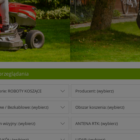
przeglądania
orie: ROBOTY KOSZĄCE
Producent: (wybierz)
e / Bezkablowe: (wybierz)
Obszar koszenia: (wybierz)
 wizyjny: (wybierz)
ANTENA RTK: (wybierz)
 KÓŁ: (wybierz)
LIDAR: (wybierz)