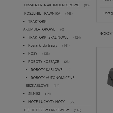
URZĄDZENIA AKUMULATOROWE
(90)
Dostęp
KOSZENIE TRAWNIKA
(448)
TRAKTORKI
AKUMULATOROWE
(6)
ROBOT
TRAKTORKI SPALINOWE
(124)
Kosiarki do trawy
(141)
KOSY
(133)
ROBOTY KOSZĄCE
(23)
ROBOTY KABLOWE
(9)
ROBOTY AUTONOMICZNE -
BEZKABLOWE
(14)
SILNIKI
(14)
NOŻE I UCHYTY NOŻY
(27)
CIĘCIE DRZEW I KRZEWÓW
(146)