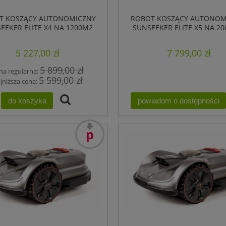
T KOSZĄCY AUTONOMICZNY
ROBOT KOSZĄCY AUTONOM
EEKER ELITE X4 NA 1200M2
SUNSEEKER ELITE X5 NA 20
LIDAR + VSLAM R
GPS, RTK
5 227,00 zł
7 799,00 zł
5 899,00 zł
na regularna:
5 599,00 zł
jniższa cena:
do koszyka
powiadom o dostępności
promocja