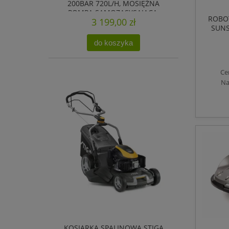
200BAR 720L/H, MOSIĘŻNA
POMPA SAMOZASYSAJĄCA,
ROBO
3 199,00 zł
REGULOWANA
SUNS
do koszyka
Ce
Na
KOSIARKA SPALINOWA STIGA