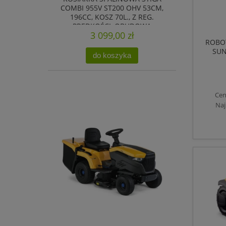
COMBI 955V ST200 OHV 53CM,
196CC, KOSZ 70L., Z REG.
PRĘDKOŚCI, OBUDOWA
3 099,00 zł
GALWANIZOWANA
ROBO
SUN
do koszyka
Cen
Naj