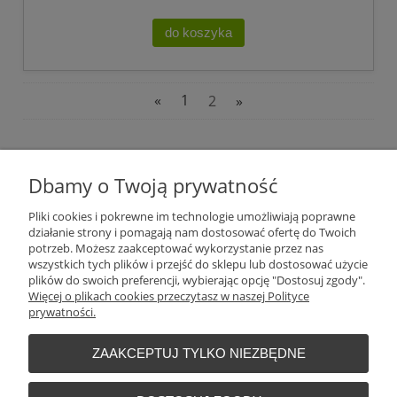
do koszyka
«
1
2
»
Plantago Ogród
ul. Warszawska 281
Dbamy o Twoją prywatność
26-110
Skarżysko-Kamienna
NIP:
6631612046
Pliki cookies i pokrewne im technologie umożliwiają poprawne
Tel.:
+48 509 457 733
działanie strony i pomagają nam dostosować ofertę do Twoich
E-mail:
plantago@plantago.pl
potrzeb. Możesz zaakceptować wykorzystanie przez nas
wszystkich tych plików i przejść do sklepu lub dostosować użycie
Pomoc
plików do swoich preferencji, wybierając opcję "Dostosuj zgody".
Więcej o plikach cookies przeczytasz w naszej Polityce
prywatności.
Moje konto
ZAAKCEPTUJ TYLKO NIEZBĘDNE
Płatności i dostawa