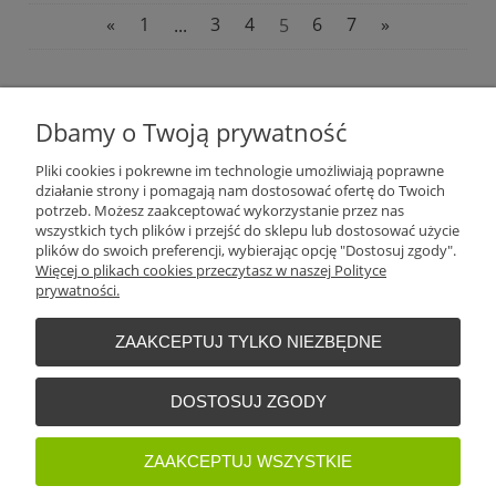
«
1
...
3
4
5
6
7
»
Plantago Ogród
ul. Warszawska 281
Dbamy o Twoją prywatność
26-110
Skarżysko-Kamienna
NIP:
6631612046
Pliki cookies i pokrewne im technologie umożliwiają poprawne
Tel.:
+48 509 457 733
działanie strony i pomagają nam dostosować ofertę do Twoich
E-mail:
plantago@plantago.pl
potrzeb. Możesz zaakceptować wykorzystanie przez nas
wszystkich tych plików i przejść do sklepu lub dostosować użycie
Pomoc
plików do swoich preferencji, wybierając opcję "Dostosuj zgody".
Więcej o plikach cookies przeczytasz w naszej Polityce
prywatności.
Moje konto
ZAAKCEPTUJ TYLKO NIEZBĘDNE
Płatności i dostawa
DOSTOSUJ ZGODY
Informacje
ZAAKCEPTUJ WSZYSTKIE
O nas