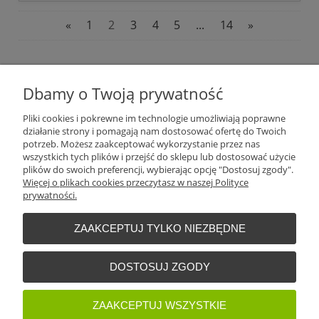
«
1
2
3
4
5
...
14
»
Plantago Ogród
ul. Warszawska 281
Dbamy o Twoją prywatność
26-110
Skarżysko-Kamienna
NIP:
6631612046
Pliki cookies i pokrewne im technologie umożliwiają poprawne
Tel.:
+48 509 457 733
działanie strony i pomagają nam dostosować ofertę do Twoich
E-mail:
plantago@plantago.pl
potrzeb. Możesz zaakceptować wykorzystanie przez nas
wszystkich tych plików i przejść do sklepu lub dostosować użycie
Pomoc
plików do swoich preferencji, wybierając opcję "Dostosuj zgody".
Więcej o plikach cookies przeczytasz w naszej Polityce
prywatności.
Moje konto
ZAAKCEPTUJ TYLKO NIEZBĘDNE
Płatności i dostawa
DOSTOSUJ ZGODY
Informacje
ZAAKCEPTUJ WSZYSTKIE
O nas