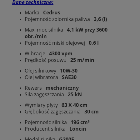
Dane techniczne:
Marka
Cedrus
Pojemność zbiornika paliwa
3,6 (l)
Max. moc silnika
4,1 kW przy 3600
obr./min
Pojemność miski olejowej
0,6 l
Wibracje
4300 vpm
Prędkość posuwu
25 m/min
Olej silnikowy
10W-30
Olej wibratora
SAE30
Rewers
mechaniczny
Siła zagęszczania
25 kN
Wymiary płyty
63 X 40 cm
Głębokość zagęszczania
30 cm
Pojemność silnika
196 cm³
Producent silnika
Loncin
Model silnika
G200F