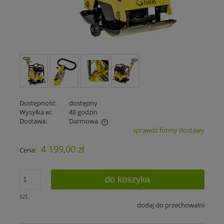
Dostępność:
dostępny
Wysyłka w:
48 godzin
Dostawa:
Darmowa
sprawdź formy dostawy
Cena nie zawiera ewentualnych kosztów płatności
4 199,00 zł
Cena:
do koszyka
szt.
dodaj do przechowalni