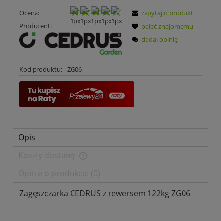
Ocena:
zapytaj o produkt
Producent:
poleć znajomemu
dodaj opinię
Kod produktu:
ZG06
Opis
Koszty dostawy
Cena nie zawiera ewentualnych kosztów płatności
Opinie o produkcie (0)
Zagęszczarka CEDRUS z rewersem 122kg ZG06