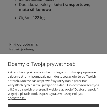
Dodatkowe zalety
koła transportowe,
mata silikonowa
Ciężar
122 kg
Pliki do pobrania:
Instrukcja obsługi
Plantago Ogród
ul. Warszawska 281
Dbamy o Twoją prywatność
26-110
Skarżysko-Kamienna
NIP:
6631612046
Pliki cookies i pokrewne im technologie umożliwiają poprawne
Tel.:
+48 509 457 733
działanie strony i pomagają nam dostosować ofertę do Twoich
E-mail:
plantago@plantago.pl
potrzeb. Możesz zaakceptować wykorzystanie przez nas
wszystkich tych plików i przejść do sklepu lub dostosować użycie
Pomoc
plików do swoich preferencji, wybierając opcję "Dostosuj zgody".
Więcej o plikach cookies przeczytasz w naszej Polityce
prywatności.
Moje konto