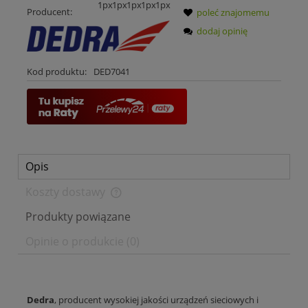
Producent:
poleć znajomemu
dodaj opinię
Kod produktu:
DED7041
Opis
Koszty dostawy
Cena nie zawiera ewentualnych kosztów płatności
Produkty powiązane
Opinie o produkcie (0)
Dedra
, producent wysokiej jakości urządzeń sieciowych i