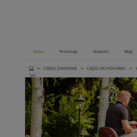
Menu
Promocje
Nowości
Blog
»
»
»
CZĘŚCI ZAMIENNE
CZĘŚCI DO KOSIAREK