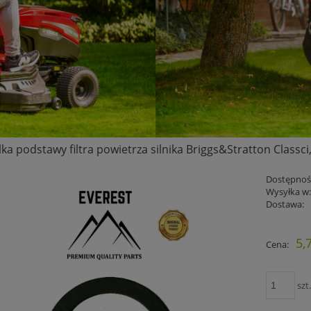
ka podstawy filtra powietrza silnika Briggs&Stratton Classci
Dostępnoś
Wysyłka w
Dostawa:
Cena nie 
5,7
Cena:
płatności
szt