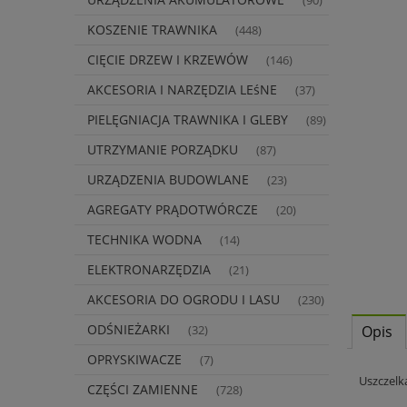
(90)
KOSZENIE TRAWNIKA
(448)
CIĘCIE DRZEW I KRZEWÓW
(146)
AKCESORIA I NARZĘDZIA LEśNE
(37)
PIELĘGNIACJA TRAWNIKA I GLEBY
(89)
UTRZYMANIE PORZĄDKU
(87)
URZĄDZENIA BUDOWLANE
(23)
AGREGATY PRĄDOTWÓRCZE
(20)
TECHNIKA WODNA
(14)
ELEKTRONARZĘDZIA
(21)
AKCESORIA DO OGRODU I LASU
(230)
ODŚNIEŻARKI
Opis
(32)
OPRYSKIWACZE
(7)
Uszczelka
CZĘŚCI ZAMIENNE
(728)