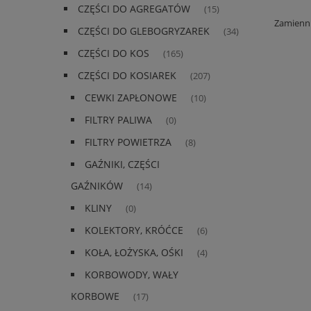
CZĘŚCI DO AGREGATÓW
(15)
Zamienni
CZĘŚCI DO GLEBOGRYZAREK
(34)
CZĘŚCI DO KOS
(165)
CZĘŚCI DO KOSIAREK
(207)
CEWKI ZAPŁONOWE
(10)
FILTRY PALIWA
(0)
FILTRY POWIETRZA
(8)
GAŹNIKI, CZĘŚCI
GAŹNIKÓW
(14)
KLINY
(0)
KOLEKTORY, KRÓĆCE
(6)
KOŁA, ŁOŻYSKA, OŚKI
(4)
KORBOWODY, WAŁY
KORBOWE
(17)