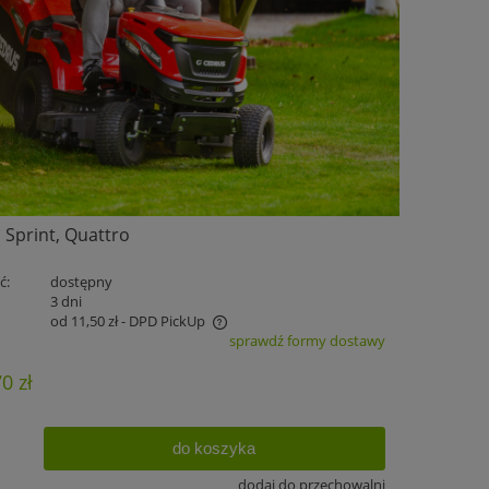
, Sprint, Quattro
ć:
dostępny
:
3 dni
od 11,50 zł
- DPD PickUp
sprawdź formy dostawy
zawiera ewentualnych kosztów
0 zł
do koszyka
.
dodaj do przechowalni