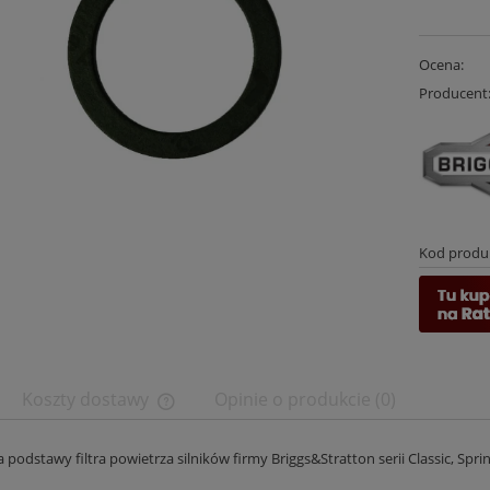
Ocena:
Producent
Kod produ
Koszty dostawy
Opinie o produkcie (0)
Cena nie zawiera ewentualnych kosztów
 podstawy filtra powietrza silników firmy Briggs&Stratton serii Classic, Sprin
płatności