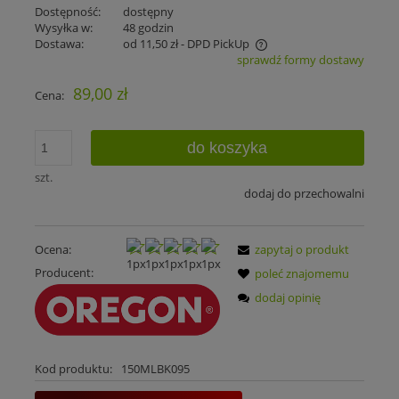
Dostępność:
dostępny
Wysyłka w:
48 godzin
Dostawa:
od 11,50 zł
- DPD PickUp
sprawdź formy dostawy
Cena nie zawiera ewentualnych kosztów płatności
89,00 zł
Cena:
do koszyka
szt.
dodaj do przechowalni
Ocena:
zapytaj o produkt
Producent:
poleć znajomemu
dodaj opinię
Kod produktu:
150MLBK095