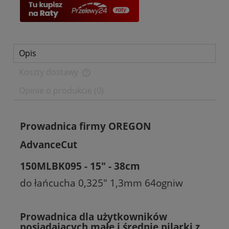
Opis
Koszty dostawy
Cena nie zawiera ewentualnych kosztów płatności
Opinie o produkcie (0)
Prowadnica firmy OREGON
AdvanceCut
150MLBK095 -
15" - 38cm
do łańcucha 0,325" 1,3mm 64ogniw
Prowadnica dla użytkowników
posiadających małe i średnie pilarki z