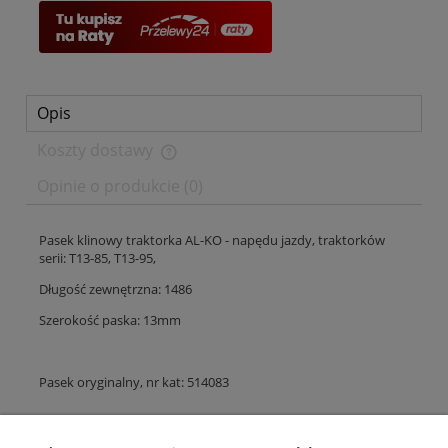
Opis
Koszty dostawy
Cena nie zawiera ewentualnych kosztów płatności
Opinie o produkcie (0)
Pasek klinowy traktorka AL-KO - napędu jazdy, traktorków
serii: T13-85, T13-95,
Długość zewnętrzna: 1486
Szerokość paska: 13mm
Pasek oryginalny, nr kat: 514083
Plantago Ogród
ul. Warszawska 281