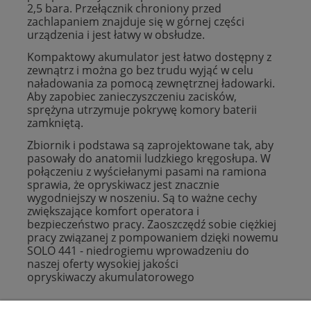
2,5 bara. Przełącznik chroniony przed
zachlapaniem znajduje się w górnej części
urządzenia i jest łatwy w obsłudze.
Kompaktowy akumulator jest łatwo dostępny z
zewnątrz i można go bez trudu wyjąć w celu
naładowania za pomocą zewnętrznej ładowarki.
Aby zapobiec zanieczyszczeniu zacisków,
sprężyna utrzymuje pokrywę komory baterii
zamkniętą.
Zbiornik i podstawa są zaprojektowane tak, aby
pasowały do anatomii ludzkiego kręgosłupa. W
połączeniu z wyściełanymi pasami na ramiona
sprawia, że opryskiwacz jest znacznie
wygodniejszy w noszeniu. Są to ważne cechy
zwiększające komfort operatora i
bezpieczeństwo pracy. Zaoszczędź sobie ciężkiej
pracy związanej z pompowaniem dzięki nowemu
SOLO 441 - niedrogiemu wprowadzeniu do
naszej oferty wysokiej jakości
opryskiwaczy akumulatorowego
Plantago Ogród