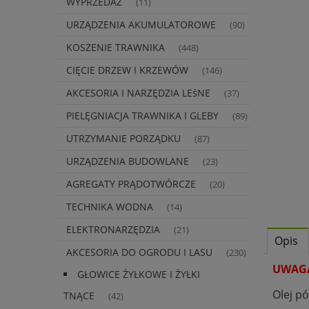
WYPRZEDAŻ
(11)
URZĄDZENIA AKUMULATOROWE
(90)
KOSZENIE TRAWNIKA
(448)
CIĘCIE DRZEW I KRZEWÓW
(146)
AKCESORIA I NARZĘDZIA LEśNE
(37)
PIELĘGNIACJA TRAWNIKA I GLEBY
(89)
UTRZYMANIE PORZĄDKU
(87)
URZĄDZENIA BUDOWLANE
(23)
AGREGATY PRĄDOTWÓRCZE
(20)
TECHNIKA WODNA
(14)
ELEKTRONARZĘDZIA
(21)
Opis
AKCESORIA DO OGRODU I LASU
(230)
UWAGA
GŁOWICE ŻYŁKOWE I ŻYŁKI
Olej p
TNĄCE
(42)