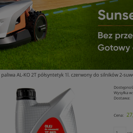
o paliwa AL-KO 2T półsyntetyk 1l. czerwony do silników 2-su
Dostępnoś
Wysyłka w
Dostawa:
Cena nie 
27
Cena:
płatności
szt