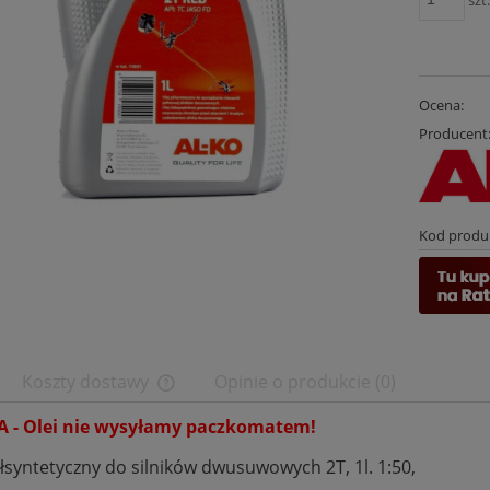
Ocena:
Producent
Kod produ
Koszty dostawy
Opinie o produkcie (0)
 - Olei nie wysyłamy paczkomatem!
Cena nie zawiera ewentualnych kosztów
płatności
ółsyntetyczny do silników dwusuwowych 2T, 1l. 1:50,