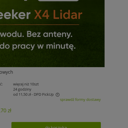
wowych
ć:
więcej niż 10szt
:
24 godziny
od 11,50 zł
- DPD PickUp
sprawdź formy dostawy
zawiera ewentualnych kosztów
,70 zł
do koszyka
.