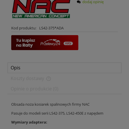
dodaj opinię
Kod produktu:
LS42-375*ADA
Opis
Koszty dostawy
Cena nie zawiera ewentualnych kosztów płatności
Opinie o produkcie (0)
Obsada noża kosiarek spalinowych firmy NAC
Pasuje do modeli serii LS42-375, LS42-450E z napędem
Wymiary adaptera: