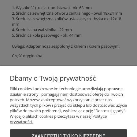
1. Wysokość (tuleja + podstawa) - ok. 63 mm
2. Średnica zewnętrzna otworu centralnego - owal 18x24 mm
3. Średnica zewnętrzna kołków ustalających - łezka ok. 12x18
mm
4. Średnica na wał silnika - 22 mm
5. Średnica koła pasowego - ok. 44 mm
Uwaga: Adapter noża zespolony z klinem i kołem pasowym.
Część oryginalna
Plantago Ogród
ul. Warszawska 281
Dbamy o Twoją prywatność
26-110
Skarżysko-Kamienna
NIP:
6631612046
Pliki cookies i pokrewne im technologie umożliwiają poprawne
Tel.:
+48 509 457 733
działanie strony i pomagają nam dostosować ofertę do Twoich
E-mail:
plantago@plantago.pl
potrzeb. Możesz zaakceptować wykorzystanie przez nas
wszystkich tych plików i przejść do sklepu lub dostosować użycie
Pomoc
plików do swoich preferencji, wybierając opcję "Dostosuj zgody".
Więcej o plikach cookies przeczytasz w naszej Polityce
prywatności.
Moje konto
ZAAKCEPTUJ TYLKO NIEZBĘDNE