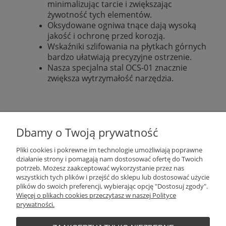
minimalizując tarcie i zwiększając
żywotność tych elementów.
Oksydowane ogniwa tnące dają wysoką
jakość i ochronę przed korozją.
Wskaźniki szlifowania na płytkach górnych
bardzo ułatwiają precyzyjne ostrzenie.
Nasza specjalna stal OCS-01 znacznie
zwiększa wytrzymałość narzędzia.
Plantago Ogród
ul. Warszawska 281
Dbamy o Twoją prywatność
26-110
Skarżysko-Kamienna
NIP:
6631612046
Pliki cookies i pokrewne im technologie umożliwiają poprawne
Tel.:
+48 509 457 733
działanie strony i pomagają nam dostosować ofertę do Twoich
E-mail:
plantago@plantago.pl
potrzeb. Możesz zaakceptować wykorzystanie przez nas
wszystkich tych plików i przejść do sklepu lub dostosować użycie
Pomoc
plików do swoich preferencji, wybierając opcję "Dostosuj zgody".
Więcej o plikach cookies przeczytasz w naszej Polityce
prywatności.
Moje konto