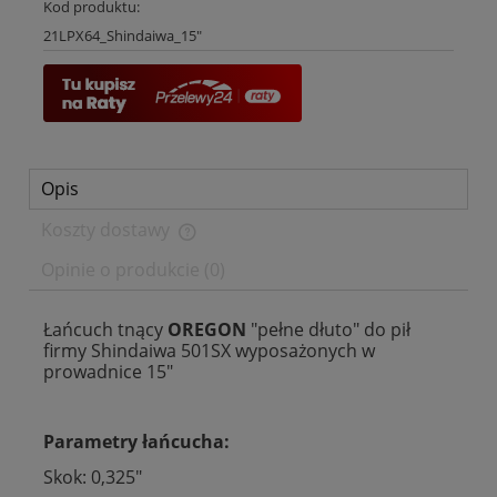
Kod produktu:
21LPX64_Shindaiwa_15"
Opis
Koszty dostawy
Cena nie zawiera ewentualnych kosztów płatności
Opinie o produkcie (0)
Łańcuch tnący
OREGON
"pełne dłuto" do pił
firmy Shindaiwa 501SX wyposażonych w
prowadnice 15"
Parametry łańcucha:
Skok: 0,325"