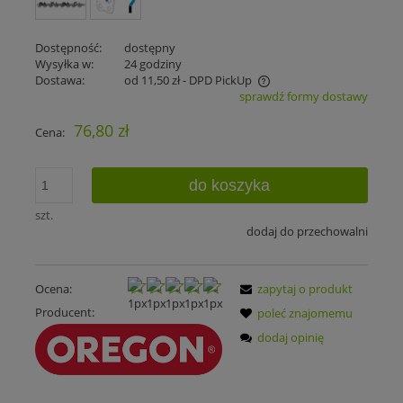
Dostępność:
dostępny
Wysyłka w:
24 godziny
Dostawa:
od 11,50 zł
- DPD PickUp
sprawdź formy dostawy
Cena nie zawiera ewentualnych kosztów płatności
76,80 zł
Cena:
do koszyka
szt.
dodaj do przechowalni
Ocena:
zapytaj o produkt
Producent:
poleć znajomemu
dodaj opinię