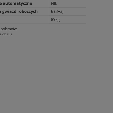
ie automatyczne
NIE
a gwiazd roboczych
6 (3+3)
89kg
o pobrania:
a obsługi