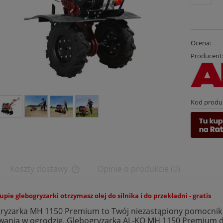
Ocena:
Producent
Kod produ
Koszty dostawy
Opinie o produkcie (0)
Cena nie zawiera ewentualnych kosztów
upie glebogryzarki otrzymasz olej do silnika i do przekładni - gratis
płatności
ryzarka MH 1150 Premium to Twój niezastąpiony pomocnik 
wania w ogrodzie. Glebogryzarka AL-KO MH 1150 Premium d