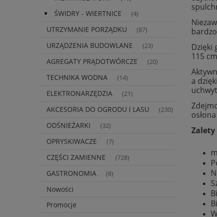
spulchn
ŚWIDRY - WIERTNICE
(4)
Niezaw
UTRZYMANIE PORZĄDKU
(87)
bardzo 
URZĄDZENIA BUDOWLANE
(23)
Dzięki
115 cm
AGREGATY PRĄDOTWÓRCZE
(20)
Aktywn
TECHNIKA WODNA
(14)
a dzię
uchwyt
ELEKTRONARZĘDZIA
(21)
Zdejmo
AKCESORIA DO OGRODU I LASU
(230)
osłona
ODŚNIEŻARKI
(32)
Zalety
OPRYSKIWACZE
(7)
m
CZĘŚCI ZAMIENNE
(728)
P
N
GASTRONOMIA
(8)
S
Nowości
B
B
Promocje
W