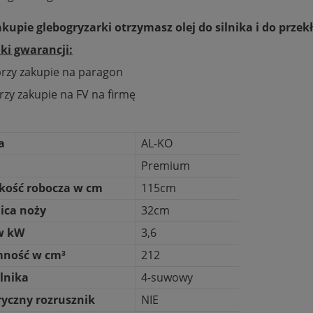
akupie glebogryzarki otrzymasz olej do silnika i do przekł
i gwarancji:
 przy zakupie na paragon
rzy zakupie na FV na firmę
a
AL-KO
Premium
kość robocza w cm
115cm
ica noży
32cm
w kW
3,6
mność w cm³
212
ilnika
4-suwowy
ryczny rozrusznik
NIE