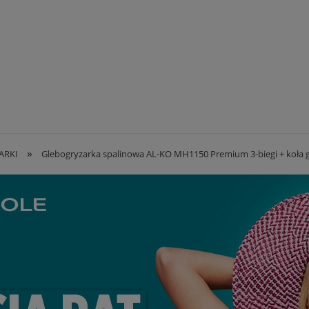
»
ARKI
Glebogryzarka spalinowa AL-KO MH1150 Premium 3-biegi + koła g