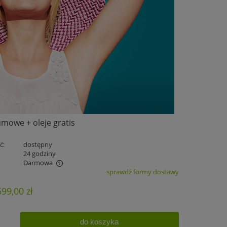
mowe + oleje gratis
ć:
dostępny
:
24 godziny
Darmowa
sprawdź formy dostawy
ualnych kosztów
599,00 zł
do koszyka
.