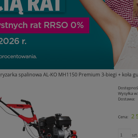
ryzarka spalinowa AL-KO MH1150 Premium 3-biegi + koła gu
Dostępnoś
Wysyłka w
Dostawa:
Cena nie zawiera ewent
2 
Cena:
płatności
szt