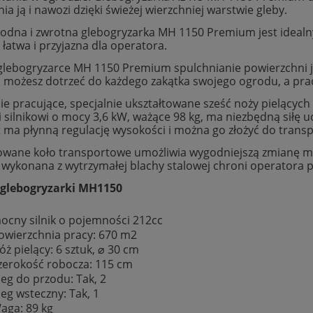
ia ją i nawozi dzięki świeżej wierzchniej warstwie gleby.
odna i zwrotna glebogryzarka MH 1150 Premium jest idealny
łatwa i przyjazna dla operatora.
 glebogryzarce MH 1150 Premium spulchnianie powierzchni jes
 możesz dotrzeć do każdego zakątka swojego ogrodu, a praca
ie pracujące, specjalnie ukształtowane sześć noży pielących
ki silnikowi o mocy 3,6 kW, ważące 98 kg, ma niezbędną siłę
 ma płynną regulację wysokości i można go złożyć do transp
wane koło transportowe umożliwia wygodniejszą zmianę mie
 wykonana z wytrzymałej blachy stalowej chroni operatora 
 glebogryzarki MH1150
ocny silnik o pojemności 212cc
owierzchnia pracy: 670 m2
óż pielący: 6 sztuk, ⌀ 30 cm
zerokość robocza: 115 cm
ieg do przodu: Tak, 2
ieg wsteczny: Tak, 1
aga: 89 kg