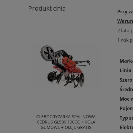
Produkt dnia
Przy z
Warunk
2 lata
1 rok p
Mark
Linia
Szero
Średn
Moc 
Poje
GLEBOGRYZARKA SPALINOWA
Typ s
CEDRUS GL500 196CC + KOŁA
Elekt
GUMOWE + OLEJE GRATIS