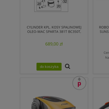
CYLINDER KPL. KOSY SPALINOWEJ
ROBO
OLEO-MAC SPARTA 381T BC350T,
SUNSE
ORYGINALNY
689,00 zł
Cen
Na
do koszyka
promocja