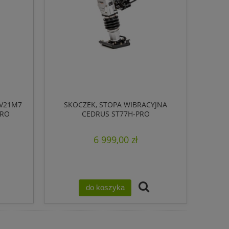
V21M7
SKOCZEK, STOPA WIBRACYJNA
KRO
CEDRUS ST77H-PRO
PROFESJONALNA, HONDA GXR120,
13,7 KN
6 999,00 zł
do koszyka