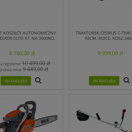
T KOSZĄCY AUTONOMICZNY
TRAKTOREK CEDRUS C-TRAC
EKER ELITE X7, NA 3000M2,
92CM, 452CC, KOSZ 245L
RTK GPS
PRZEKŁADNIA HYDRO
8 100,00 zł
9 999,00 zł
10 499,00 zł
a regularna:
9 449,00 zł
jniższa cena:
do koszyka
do koszyka