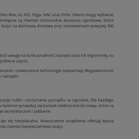
eo-Mac, AL-KO, Stiga, NAC oraz Echo. Klienci mogą wybierać
. Dostępne są również różnorodne akcesoria ogrodowe, które
mogą liczyć na darmową dostawę przy zamówieniach powyżej 300
cić uwagę na funkcjonalność narzędzi oraz ich ergonomię, co
godne w użyciu.
ykonanie i nowoczesne technologie zapewniają długowieczność
 narzędzi.
gnację roślin i utrzymanie porządku w ogrodzie. Dla każdego
w świetnie sprawdzą się
kosiarki elektryczne do trawy
, które są
e się estetycznie i zadbanie.
aje się nieopłacalna. Nowoczesne urządzenia oferują lepszą
wnia również bezpieczeństwo pracy.