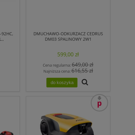
-92HC,
DMUCHAWO-ODKURZACZ CEDRUS
.,
DM03 SPALINOWY 2W1
599,00 zł
649,00 zł
Cena regularna:
616,55 zł
Najniższa cena:
do koszyka
promocja