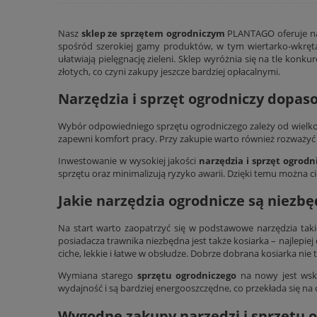
Nasz
sklep ze sprzętem ogrodniczym
PLANTAGO oferuje nar
spośród szerokiej gamy produktów, w tym wiertarko-wkrętar
ułatwiają pielęgnację zieleni. Sklep wyróżnia się na tle ko
złotych, co czyni zakupy jeszcze bardziej opłacalnymi.
Narzędzia i sprzęt ogrodniczy dopa
Wybór odpowiedniego sprzętu ogrodniczego zależy od wielkoś
zapewni komfort pracy. Przy zakupie warto również rozważyć 
Inwestowanie w wysokiej jakości
narzędzia i sprzęt ogrodn
sprzętu oraz minimalizują ryzyko awarii. Dzięki temu można c
Jakie narzędzia ogrodnicze są niezbę
Na start warto zaopatrzyć się w podstawowe narzędzia takie
posiadacza trawnika niezbędna jest także kosiarka – najlepi
ciche, lekkie i łatwe w obsłudze. Dobrze dobrana kosiarka nie t
Wymiana starego
sprzętu ogrodniczego
na nowy jest wska
wydajność i są bardziej energooszczędne, co przekłada się na
Wygodne zakupy narzędzi i sprzętu 