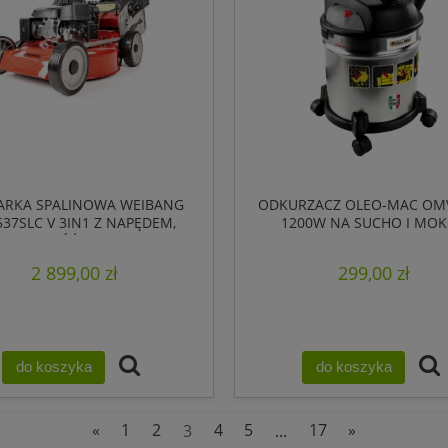
ARKA SPALINOWA WEIBANG
ODKURZACZ OLEO-MAC OM
37SLC V 3IN1 Z NAPĘDEM,
1200W NA SUCHO I MO
ASOWY NÓŻ + OLEJ GRATIS
2 899,00 zł
299,00 zł
do koszyka
do koszyka
«
1
2
3
4
5
...
17
»