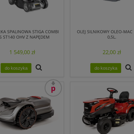
RKA SPALINOWA STIGA COMBI
OLEJ SILNIKOWY OLEO-MAC
S ST140 OHV Z NAPĘDEM
0,5L.
1 549,00 zł
22,00 zł
do koszyka
do koszyka
promocja