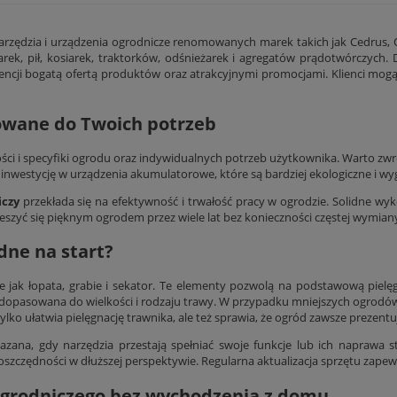
zędzia i urządzenia ogrodnicze renomowanych marek takich jak Cedrus, Ol
ek, pił, kosiarek, traktorków, odśnieżarek i agregatów prądotwórczych
nkurencji bogatą ofertą produktów oraz atrakcyjnymi promocjami. Klienci 
sowane do Twoich potrzeb
ci i specyfiki ogrodu oraz indywidualnych potrzeb użytkownika. Warto zwró
inwestycję w urządzenia akumulatorowe, które są bardziej ekologiczne i wy
iczy
przekłada się na efektywność i trwałość pracy w ogrodzie. Solidne w
ieszyć się pięknym ogrodem przez wiele lat bez konieczności częstej wymiany
dne na start?
 jak łopata, grabie i sekator. Te elementy pozwolą na podstawową pielę
ej dopasowana do wielkości i rodzaju trawy. W przypadku mniejszych ogrodó
ylko ułatwia pielęgnację trawnika, ale też sprawia, że ogród zawsze prezentuj
zana, gdy narzędzia przestają spełniać swoje funkcje lub ich naprawa st
 oszczędności w dłuższej perspektywie. Regularna aktualizacja sprzętu zape
ogrodniczego bez wychodzenia z domu