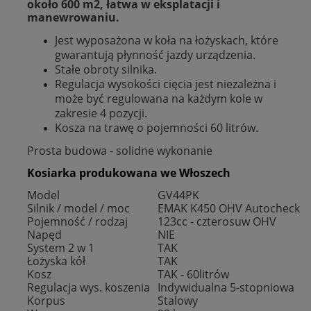
około 600 m2, łatwa w eksplatacji i
manewrowaniu.
Jest wyposażona w koła na łożyskach, które
gwarantują płynność jazdy urządzenia.
Stałe obroty silnika.
Regulacja wysokości cięcia jest niezależna i
może być regulowana na każdym kole w
zakresie 4 pozycji.
Kosza na trawę o pojemności 60 litrów.
Prosta budowa - solidne wykonanie
Kosiarka produkowana we Włoszech
Model
GV44PK
Silnik / model / moc
EMAK K450 OHV Autocheck
Pojemność / rodzaj
123cc - czterosuw OHV
Napęd
NIE
System 2 w 1
TAK
Łożyska kół
TAK
Kosz
TAK - 60litrów
Regulacja wys. koszenia
Indywidualna 5-stopniowa
Korpus
Stalowy