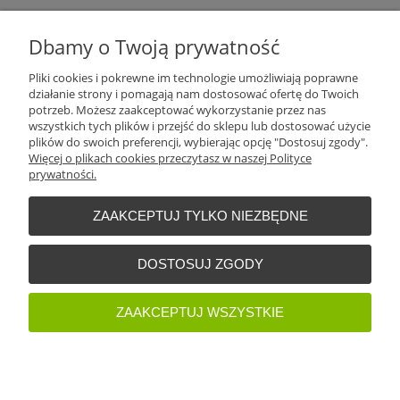
Plantago Ogród
ul. Warszawska 281
Dbamy o Twoją prywatność
26-110
Skarżysko-Kamienna
NIP:
6631612046
Pliki cookies i pokrewne im technologie umożliwiają poprawne
Tel.:
+48 509 457 733
działanie strony i pomagają nam dostosować ofertę do Twoich
E-mail:
plantago@plantago.pl
potrzeb. Możesz zaakceptować wykorzystanie przez nas
wszystkich tych plików i przejść do sklepu lub dostosować użycie
Pomoc
plików do swoich preferencji, wybierając opcję "Dostosuj zgody".
Więcej o plikach cookies przeczytasz w naszej Polityce
prywatności.
Moje konto
ZAAKCEPTUJ TYLKO NIEZBĘDNE
Płatności i dostawa
DOSTOSUJ ZGODY
Informacje
ZAAKCEPTUJ WSZYSTKIE
O nas
POKAŻ PEŁNĄ WERSJĘ STRONY