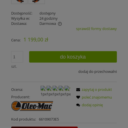
Dostępność:
dostępny
Wysyłka w:
24 godziny
Dostawa:
Darmowa
sprawdź formy dostawy
Cena nie zawiera ewentualnych kosztów płatności
1 199,00 zł
Cena:
do koszyka
szt.
dodaj do przechowalni
Ocena:
zapytaj o produkt
Producent:
poleć znajomemu
dodaj opinię
Kod produktu:
66109073E5