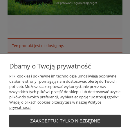
Ten produkt jest niedostępny.
Plantago Ogród
ul. Warszawska 281
Dbamy o Twoją prywatność
26-110
Skarżysko-Kamienna
NIP:
6631612046
Pliki cookies i pokrewne im technologie umożliwiają poprawne
Tel.:
+48 509 457 733
działanie strony i pomagają nam dostosować ofertę do Twoich
E-mail:
plantago@plantago.pl
potrzeb. Możesz zaakceptować wykorzystanie przez nas
wszystkich tych plików i przejść do sklepu lub dostosować użycie
Pomoc
plików do swoich preferencji, wybierając opcję "Dostosuj zgody".
Więcej o plikach cookies przeczytasz w naszej Polityce
prywatności.
Moje konto
ZAAKCEPTUJ TYLKO NIEZBĘDNE
Płatności i dostawa